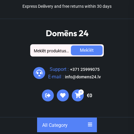
Skip
Express Deilivery and free returns within 30 days
to
the
content
Domēns 24
Meklēt:
Meklēt
Support :
+371 25999075
E-mail :
info@domens24.lv
0
€0
All Category